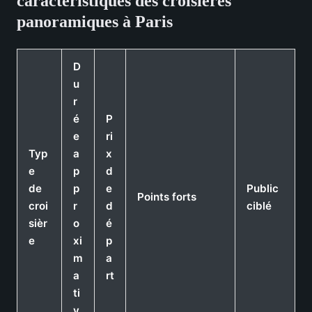
caractéristiques des croisières
panoramiques à Paris
D
u
r
é
P
e
ri
Typ
a
x
e
p
d
de
p
e
Public
Points forts
croi
r
d
ciblé
sièr
o
é
e
xi
p
m
a
a
rt
ti
v