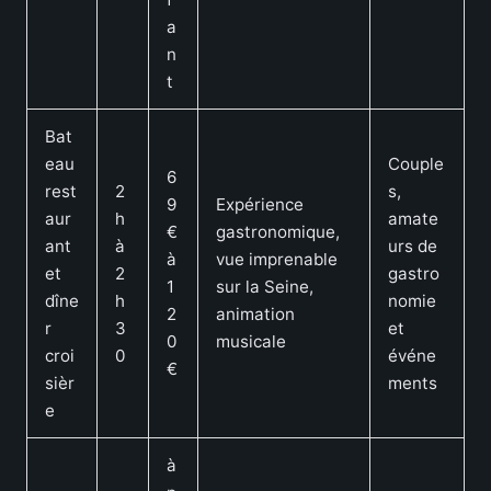
a
n
t
Bat
eau
Couple
6
rest
2
s,
9
Expérience
aur
h
amate
€
gastronomique,
ant
à
urs de
à
vue imprenable
et
2
gastro
1
sur la Seine,
dîne
h
nomie
2
animation
r
3
et
0
musicale
croi
0
événe
€
sièr
ments
e
à