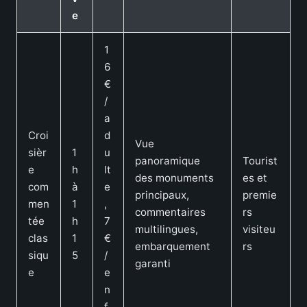
e
1
6
€
/
a
Croi
d
Vue
sièr
1
u
panoramique
Tourist
e
h
lt
des monuments
es et
com
à
e
principaux,
premie
men
1
,
commentaires
rs
tée
h
7
multilingues,
visiteu
clas
1
€
embarquement
rs
siqu
5
/
garanti
e
e
n
f