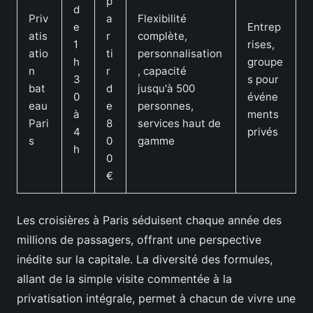
p
d
Priv
a
Flexibilité
e
Entrep
atis
r
complète,
1
rises,
atio
ti
personnalisation
h
groupe
n
r
, capacité
3
s pour
bat
d
jusqu'à 500
0
événe
eau
e
personnes,
à
ments
Pari
8
services haut de
4
privés
s
0
gamme
h
0
€
Les croisières à Paris séduisent chaque année des
millions de passagers, offrant une perspective
inédite sur la capitale. La diversité des formules,
allant de la simple visite commentée à la
privatisation intégrale, permet à chacun de vivre une