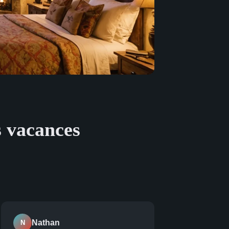
s vacances
Nathan
N