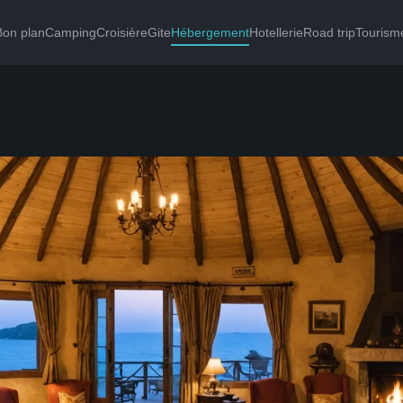
Bon plan
Camping
Croisière
Gite
Hébergement
Hotellerie
Road trip
Tourisme