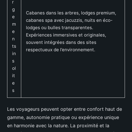
r
g
Cabanes dans les arbres, lodges premium,
e
cabanes spa avec jacuzzis, nuits en éco-
m
lodges ou bulles transparentes.
e
Expériences immersives et originales,
n
souvent intégrées dans des sites
ts
respectueux de l’environnement.
in
s
ol
it
e
s
Les voyageurs peuvent opter entre confort haut de
gamme, autonomie pratique ou expérience unique
en harmonie avec la nature. La proximité et la