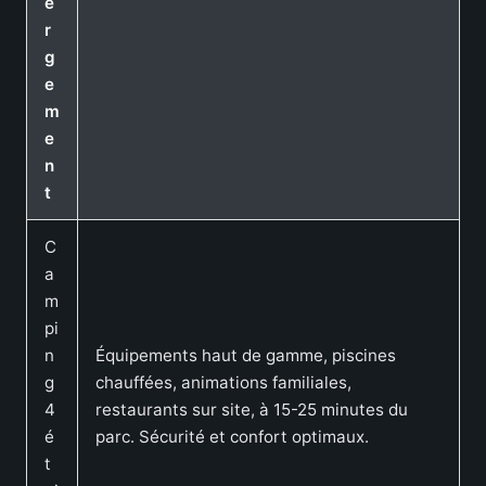
e
r
g
e
m
e
n
t
C
a
m
pi
n
Équipements haut de gamme, piscines
g
chauffées, animations familiales,
4
restaurants sur site, à 15-25 minutes du
é
parc. Sécurité et confort optimaux.
t