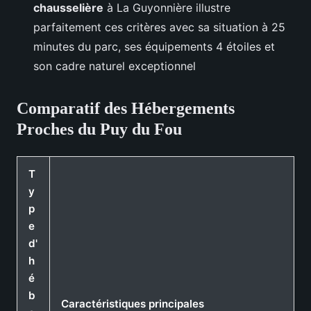
chausselière
à La Guyonnière illustre
parfaitement ces critères avec sa situation à 25
minutes du parc, ses équipements 4 étoiles et
son cadre naturel exceptionnel
Comparatif des Hébergements
Proches du Puy du Fou
T
y
p
e
d'
h
é
b
Caractéristiques principales