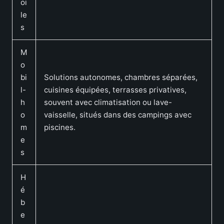
oi
le
s
M
o
bi
Solutions autonomes, chambres séparées,
l-
cuisines équipées, terrasses privatives,
h
souvent avec climatisation ou lave-
o
vaisselle, situés dans des campings avec
m
piscines.
e
s
H
é
b
e