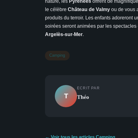
nature, les
Pyrénées
offrent de magnifique
le célèbre
Château de Valmy
ou de vous a
produits du terroir. Les enfants adoreront 
soirées seront animées par les spectacles
Argelès-sur-Mer
.
Camping
ECRIT PAR
T
Théo
← Voir tous les articles Camping