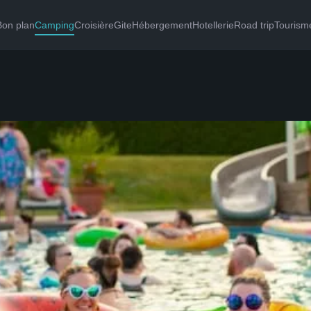
Bon plan
Camping
Croisière
Gite
Hébergement
Hotellerie
Road trip
Tourisme