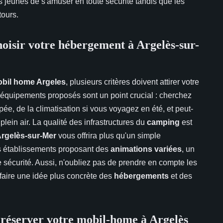
s jeunes de s'amuser en toute sécurité tandis que les
ntours.
choisir votre hébergement à Argelès-sur-
obil home Argeles
, plusieurs critères doivent attirer votre
s équipements proposés sont un point crucial : cherchez
e, de la climatisation si vous voyagez en été, et peut-
lein air. La qualité des infrastructures du
camping
est
rgelès-sur-Mer
vous offrira plus qu'un simple
s établissements proposant des
animations variées
, un
 sécurité. Aussi, n'oubliez pas de prendre en compte les
faire une idée plus concrète des
hébergements
et des
 réserver votre mobil-home à Argelès