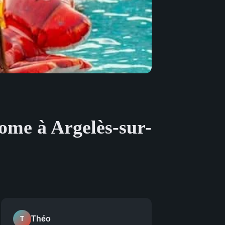
me à Argelès-sur-
Théo
T