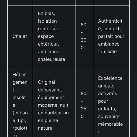
En bois,
isolation
Authenticit
80
renforcée,
é, confort,
-
Chalet
espace
parfait pour
20
extérieur,
ambiance
0
ambiance
familiale
chaleureuse
Héber
Expérience
gemen
Original,
unique,
t
dépaysant,
80
activités
insolit
équipement
-
pour
e
moderne, nuit
25
enfants,
(caban
en hauteur ou
0
souvenirs
e, tipi,
en pleine
mémorable
roulott
nature
s
e)