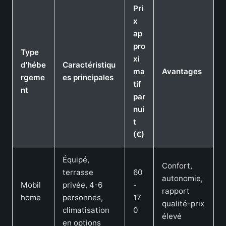
Pri
x
ap
pro
Type
xi
d'hébe
Caractéristiqu
ma
Avantages
rgeme
es principales
tif
nt
par
nui
t
(€)
Équipé,
Confort,
terrasse
60
autonomie,
Mobil
privée, 4-6
-
rapport
home
personnes,
17
qualité-prix
climatisation
0
élevé
en options