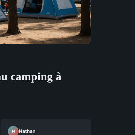
au camping à
Nathan
N