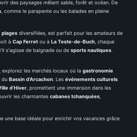
rir des paysages mêlant sable, forêt et océan. De
s
, comme le parapente ou les balades en pleine
s
plages
diversifiées, est parfait pour les amateurs de
soit à
Cap Ferret
ou à
La Teste-de-Buch
, chaque
'il s'agisse de baignade ou de
sports nautiques
.
, explorez les marchés locaux où la
gastronomie
s du
Bassin d’Arcachon
. Les
événements culturels
Ville d’Hiver
, promettent une immersion dans les
couvrir les charmantes
cabanes tchanquées
,
e une base idéale pour enrichir vos vacances grâce