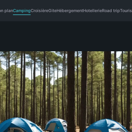
on plan
Camping
Croisière
Gite
Hébergement
Hotellerie
Road trip
Touris