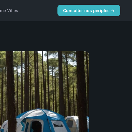
me Villes
Consulter nos périples →