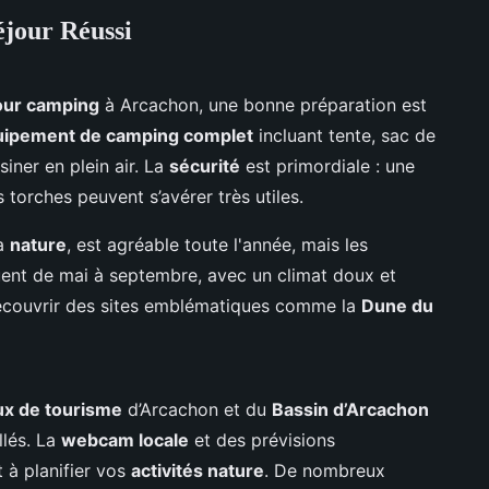
éjour Réussi
our camping
à Arcachon, une bonne préparation est
uipement de camping complet
incluant tente, sac de
iner en plein air. La
sécurité
est primordiale : une
torches peuvent s’avérer très utiles.
a
nature
, est agréable toute l'année, mais les
uent de mai à septembre, avec un climat doux et
découvrir des sites emblématiques comme la
Dune du
x de tourisme
d’Arcachon et du
Bassin d’Arcachon
llés. La
webcam locale
et des prévisions
 à planifier vos
activités nature
. De nombreux