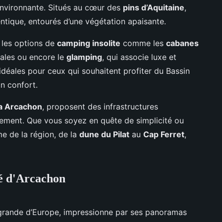
 environnante. Situés au cœur des
pins d’Aquitaine
,
ntique, entourés d’une végétation apaisante.
 les options de
camping insolite
comme les
cabanes
cales ou encore le
glamping
, qui associe luxe et
idéales pour ceux qui souhaitent profiter du Bassin
n confort.
a Arcachon
, proposent des infrastructures
nement. Que vous soyez en quête de simplicité ou
e de la région, de la
dune du Pilat
au
Cap Ferret
,
té d'Arcachon
s grande d’Europe, impressionne par ses panoramas